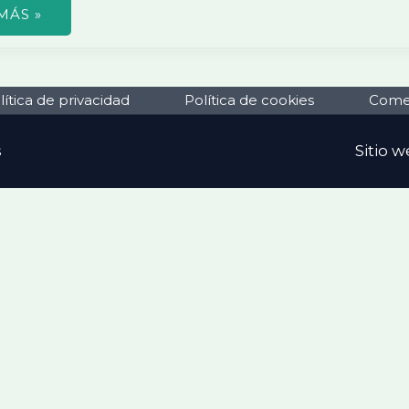
MÁS »
EJÓN
ERO,
ANDRO
lítica de privacidad
Política de cookies
Comen
DES
S
TE
s
Sitio 
IDAD
ACIÓN