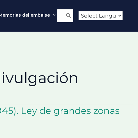
Memorias del embalse
Buscar
por:
ivulgación
945). Ley de grandes zonas