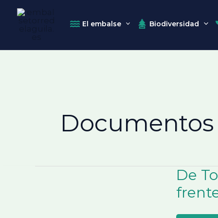
El embalse
Biodiversidad
Ir
al
contenido
Documentos d
De To
frente