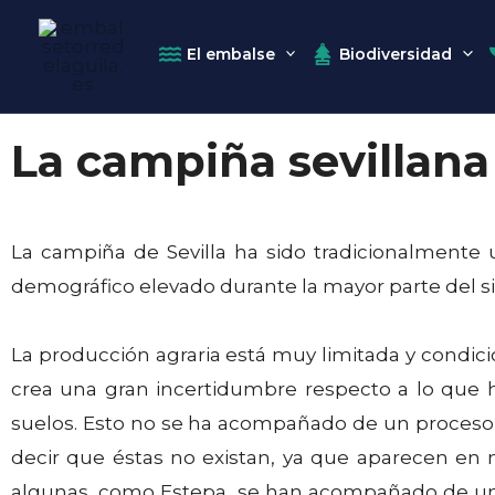
El embalse
Biodiversidad
Ir
La campiña sevillana
al
contenido
La campiña de Sevilla ha sido tradicionalmente
demográfico elevado durante la mayor parte del si
La producción agraria está muy limitada y condic
crea una gran incertidumbre respecto a lo que ha
suelos. Esto no se ha acompañado de un proceso d
decir que éstas no existan, ya que aparecen en 
algunas, como Estepa, se han acompañado de una 