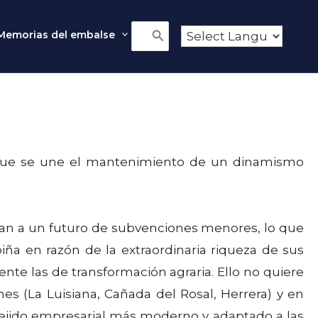
Memorias del embalse
Buscar
por:
lo que se une el mantenimiento de un dinamismo
ntan a un futuro de subvenciones menores, lo que
iña en razón de la extraordinaria riqueza de sus
te las de transformación agraria. Ello no quiere
s (La Luisiana, Cañada del Rosal, Herrera) y en
tejido empresarial más moderno y adaptado a las