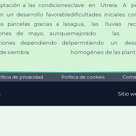
ptación a las condiciones
clave en Utrera. A p
on un desarrollo favorable
dificultades iniciales co
 parcelas gracias a las
agua, las lluvias re
ciones de mayo, aunque
mejorado las con
ciones dependiendo del
permitiendo un desa
e siembra.
homogéneo de las plant
lítica de privacidad
Política de cookies
Comen
s
Sitio 