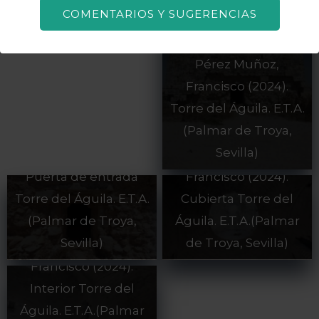
COMENTARIOS Y SUGERENCIAS
Pérez Muñoz,
Francisco (2024).
Torre del Águila. E.T.A.
(Palmar de Troya,
Pérez Muñoz,
Sevilla)
Francisco (2024).
Pérez Muñoz,
Puerta de entrada
Francisco (2024).
Torre del Águila. E.T.A.
Cubierta Torre del
(Palmar de Troya,
Águila. E.T.A.(Palmar
Sevilla)
de Troya, Sevilla)
Pérez Muñoz,
Francisco (2024).
Interior Torre del
Águila. E.T.A.(Palmar