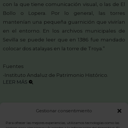
con la que tiene comunicación visual, o las de El
Bollo o Lopera. Por lo general, las torres
mantenían una pequeña guarnición que vivirían
en el entorno. En los archivos municipales de
Sevilla se puede leer que en 1386 fue mandado
colocar dos atalayas en la torre de Troya.”
Fuentes
-Instituto Andaluz de Patrimonio Histórico.
LEER MÁS
Aviso legal
Gestionar consentimiento
Política de privacidad
Para ofrecer las mejores experiencias, utilizamos tecnologías como las
Política de cookies
cookies para almacenar y/o acceder a la información del dispositivo. El